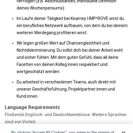
verfolgen (z.B. Abschlussarbeit, individuelle Definition
deines Wochenpensums).
Im Laufe deiner Tätigkeit bei Kearney I IMP³ROVE wirst du
ein berufliches Netzwerk aufbauen, von dem du bei deinem
weiteren Werdegang profitieren wirst.
Wir legen großen Wert auf Chancengleichheit und
Nichtdiskriminierung. Du sollst dich bei deiner Arbeit wohl
und sicher fühlen. Mit dem guten Gefühl, dass all deine
Facetten von deinen Kolleg:innen respektiert und
wertgeschätzt werden.
Du arbeitest in verschiedenen Teams, auch direkt mit
unserer Geschäftsführung, Projektpartner:innen und
Kund:innen.
Language Requirements
Fließende Englisch- und Deutschkenntnisse. Weitere Sprachen
sind von Vorteil.
By clicking “Accept All Cookies”, you agree to the storing of